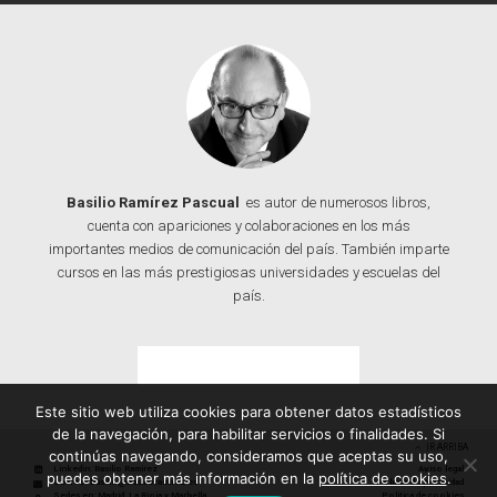
Basilio Ramírez Pascual
es autor de numerosos libros,
cuenta con apariciones y colaboraciones en los más
importantes medios de comunicación del país. También imparte
cursos en las más prestigiosas universidades y escuelas del
país.
Contacta con Basilio
Este sitio web utiliza cookies para obtener datos estadísticos
de la navegación, para habilitar servicios o finalidades. Si
IR ARRIBA
continúas navegando, consideramos que aceptas su uso,
Linkedin: Basilio Ramírez
Aviso legal
puedes obtener más información en la
política de cookies
.
Correo: basilio@basilioramirez.es
Política de privacidad
Sedes en: Madrid, La Rioja y Marbella
Política de cookies