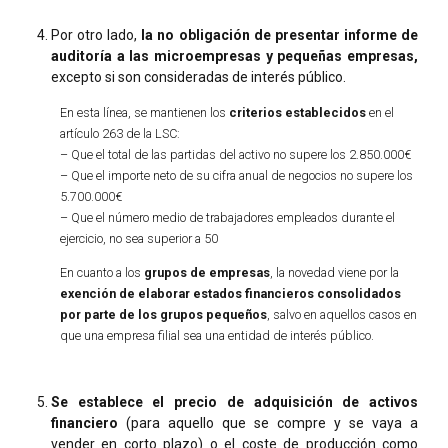
Por otro lado,
la no obligación de presentar informe de
auditoría
a las microempresas y pequeñas empresas,
excepto si son consideradas de interés público.
En esta línea, se mantienen los
criterios establecidos
en el
artículo 263 de la LSC:
– Que el total de las partidas del activo no supere los 2.850.000€
– Que el importe neto de su cifra anual de negocios no supere los
5.700.000€
– Que el número medio de trabajadores empleados durante el
ejercicio, no sea superior a 50
En cuanto a los
grupos de empresas
, la novedad viene por la
exención de elaborar estados financieros consolidados
por parte de los grupos pequeños
, salvo en aquellos casos en
que una empresa filial sea una entidad de interés público.
Se establece el precio de adquisición de activos
financiero
(para aquello que se compre y se vaya a
vender en corto plazo) o el coste de producción como