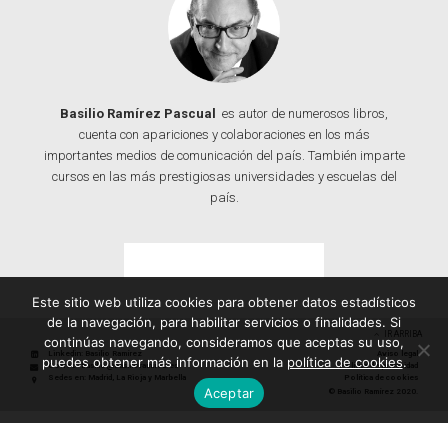
Basilio Ramírez Pascual
es autor de numerosos libros,
cuenta con apariciones y colaboraciones en los más
importantes medios de comunicación del país. También imparte
cursos en las más prestigiosas universidades y escuelas del
país.
Contacta con Basilio
Este sitio web utiliza cookies para obtener datos estadísticos
de la navegación, para habilitar servicios o finalidades. Si
IR ARRIBA
continúas navegando, consideramos que aceptas su uso,
Linkedin: Basilio Ramírez
Aviso legal
puedes obtener más información en la
política de cookies
.
Correo: basilio@basilioramirez.es
Política de privacidad
Sedes en: Madrid, La Rioja y Marbella
Política de cookies
Aceptar
© Basilio Ramírez 2020.