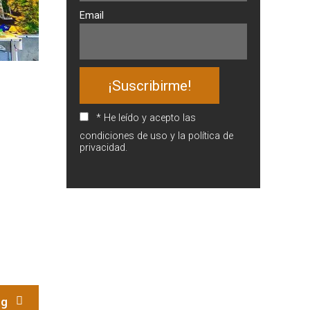
Email
* He leído y acepto las
condiciones de uso y la política de
privacidad.
ng