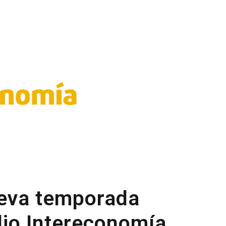
ueva temporada
io Intereconomía