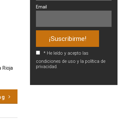
Email
* He leído y acepto las
condiciones de uso y la política de
privacidad.
 Rioja
ng