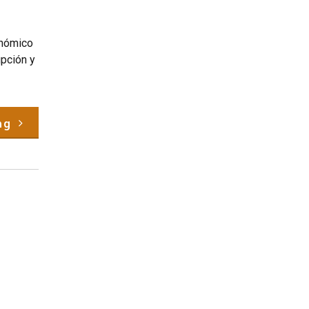
onómico
upción y
ng