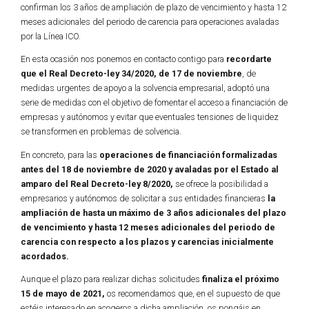
confirman los 3 años de ampliación de plazo de vencimiento y hasta 12
meses adicionales del periodo de carencia para operaciones avaladas
por la Línea ICO.
En esta ocasión nos ponemos en contacto contigo para
recordarte
que el Real Decreto-ley 34/2020, de 17 de noviembre
, de
medidas urgentes de apoyo a la solvencia empresarial, adoptó una
serie de medidas con el objetivo de fomentar el acceso a financiación de
empresas y autónomos y evitar que eventuales tensiones de liquidez
se transformen en problemas de solvencia.
En concreto, para las
operaciones de financiación formalizadas
antes del 18 de noviembre de 2020 y avaladas por el Estado al
amparo del Real Decreto-ley 8/2020,
se ofrece la posibilidad a
empresarios y autónomos de solicitar a sus entidades financieras
la
ampliación de hasta un máximo de 3 años adicionales del plazo
de vencimiento y hasta 12 meses adicionales del periodo de
carencia con respecto a los plazos y carencias inicialmente
acordados.
Aunque el plazo para realizar dichas solicitudes
finaliza el próximo
15 de mayo de 2021,
os recomendamos que, en el supuesto de que
estéis interesado en acogeros a dicha ampliación, os pongáis en