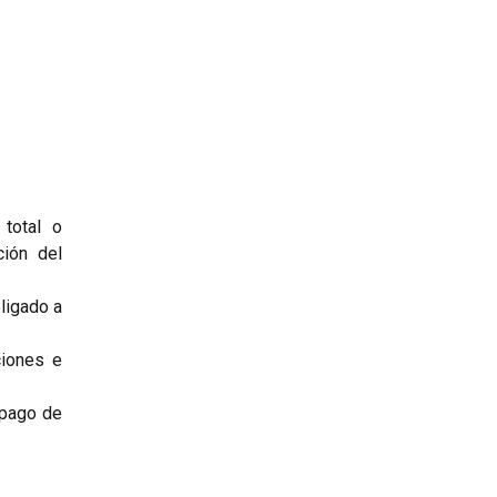
 total o
ción del
ligado a
ciones e
 pago de