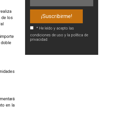
realiza
 de los
al
* He leído y acepto las
condiciones de uso y la política de
importe
privacidad.
 doble
nidades
ementará
to en la