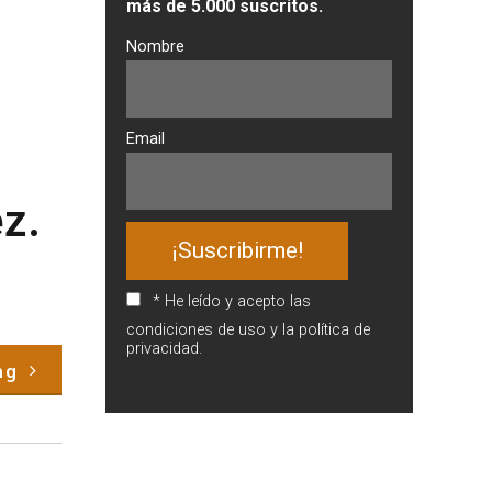
más de 5.000 suscritos.
Nombre
Email
z.
* He leído y acepto las
condiciones de uso y la política de
privacidad.
ng