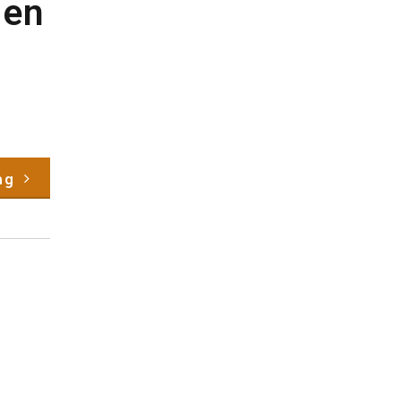
,en
ng