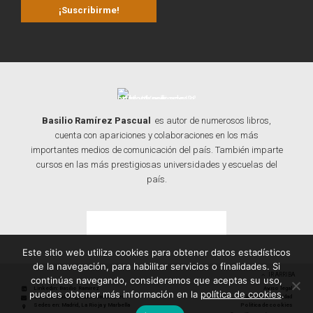
Basilio Ramírez Pascual
es autor de numerosos libros,
cuenta con apariciones y colaboraciones en los más
importantes medios de comunicación del país. También imparte
cursos en las más prestigiosas universidades y escuelas del
país.
Contacta con Basilio
Este sitio web utiliza cookies para obtener datos estadísticos
de la navegación, para habilitar servicios o finalidades. Si
IR ARRIBA
continúas navegando, consideramos que aceptas su uso,
Linkedin: Basilio Ramírez
Aviso legal
puedes obtener más información en la
política de cookies
.
Correo: basilio@basilioramirez.es
Política de privacidad
Sedes en: Madrid, La Rioja y Marbella
Política de cookies