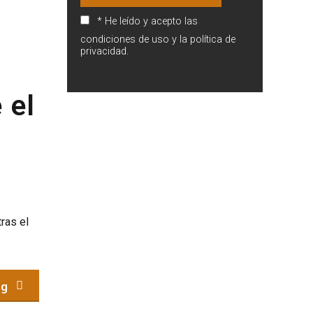
* He leído y acepto las
condiciones de uso y la política de
privacidad.
 el
ras el
ng