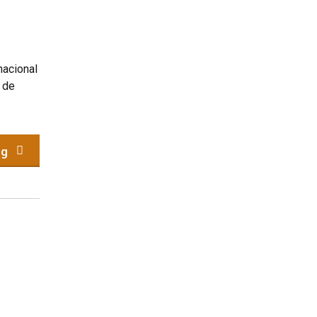
nacional
 de
ng