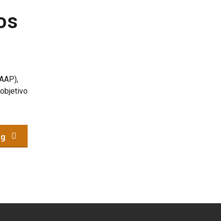
os
GAAP),
objetivo
ng