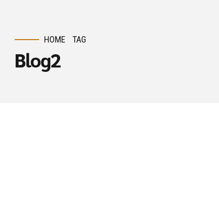
HOME
TAG
Blog2
NOTICIAS Y LEGISLACIÓN
0
Basilio Ramirez, en
el Comité