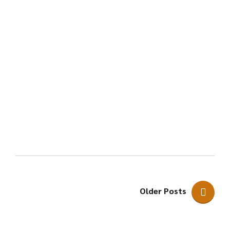
Curso avanzado «La
protección de los
derechos y
garantías de …
Continue reading
Older Posts