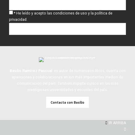
* He leído y acepto las condiciones de uso y la política de
privacidad.
Basilio Ramírez Pascual
es autor de numerosos libros, cuenta con
apariciones y colaboraciones en los más importantes medios de
comunicación del país. También imparte cursos en las más
prestigiosas universidades y escuelas del país.
Contacta con Basilio
IR ARRIBA