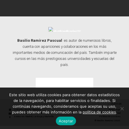
Basilio Ramírez Pascual
es autor de numerosos libros,
cuenta con apariciones y colaboraciones en los más
importantes medios de comunicación del país. También imparte
cursos en las más prestigiosas universidades y escuelas del
país.
Contacta con Basilio
Este sitio web utiliza cookies para obtener datos estadísticos
de la navegación, para habilitar servicios o finalidades. Si
IR ARRIBA
continúas navegando, consideramos que aceptas su uso,
Linkedin: Basilio Ramírez
Aviso legal
puedes obtener más información en la
política de cookies
.
Correo: basilio@basilioramirez.es
Política de privacidad
Sedes en: Madrid, La Rioja y Marbella
Política de cookies
Aceptar
© Basilio Ramírez 2020.