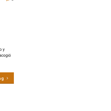
o y
 acogió
ng