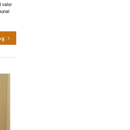
 valor
bunal
ng