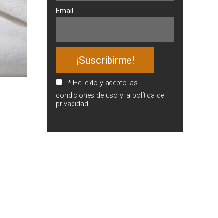
Email
* He leído y acepto las
condiciones de uso y la política de
privacidad.