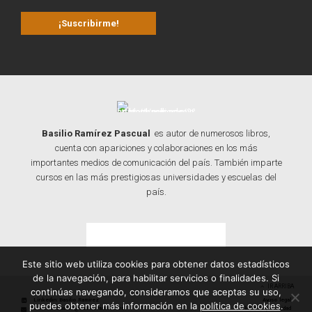
Basilio Ramírez Pascual
es autor de numerosos libros,
cuenta con apariciones y colaboraciones en los más
importantes medios de comunicación del país. También imparte
cursos en las más prestigiosas universidades y escuelas del
país.
Contacta con Basilio
Este sitio web utiliza cookies para obtener datos estadísticos
de la navegación, para habilitar servicios o finalidades. Si
IR ARRIBA
continúas navegando, consideramos que aceptas su uso,
Linkedin: Basilio Ramírez
Aviso legal
puedes obtener más información en la
política de cookies
.
Correo: basilio@basilioramirez.es
Política de privacidad