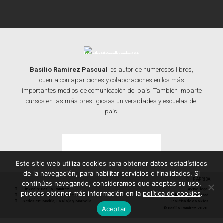
Basilio Ramírez Pascual
es autor de numerosos libros,
cuenta con apariciones y colaboraciones en los más
importantes medios de comunicación del país. También imparte
cursos en las más prestigiosas universidades y escuelas del
país.
Contacta con Basilio
Este sitio web utiliza cookies para obtener datos estadísticos
de la navegación, para habilitar servicios o finalidades. Si
IR ARRIBA
continúas navegando, consideramos que aceptas su uso,
Linkedin: Basilio Ramírez
Aviso legal
puedes obtener más información en la
política de cookies
.
Correo: basilio@basilioramirez.es
Política de privacidad
Sedes en: Madrid, La Rioja y Marbella
Política de cookies
Aceptar
© Basilio Ramírez 2020.