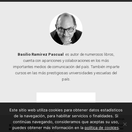
Basilio Ramírez Pascual
es autor de numerosos libros,
cuenta con apariciones y colaboraciones en los más
importantes medios de comunicación del país. También imparte
cursos en las más prestigiosas universidades y escuelas del
país.
Contacta con Basilio
Este sitio web utiliza cookies para obtener datos estadísticos
de la navegación, para habilitar servicios o finalidades. Si
IR ARRIBA
continúas navegando, consideramos que aceptas su uso,
Linkedin: Basilio Ramírez
Aviso legal
puedes obtener más información en la
política de cookies
.
Correo: basilio@basilioramirez.es
Política de privacidad