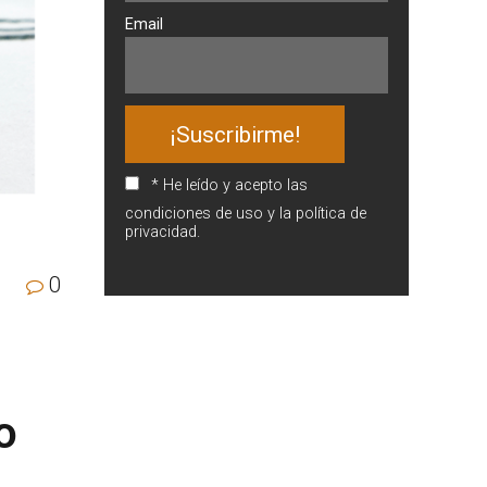
Email
* He leído y acepto las
condiciones de uso y la política de
privacidad.
0
o