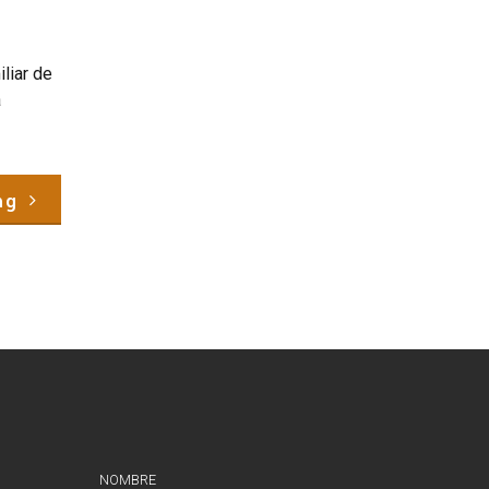
liar de
a
ng
NOMBRE