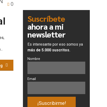
N
0
Suscríbete
al
ahora a mi
newsletter
es,
Es interesante por eso somos ya
..
más de 5.000 suscritos.
Nombre
ng
Email