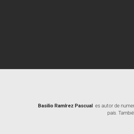
Basilio Ramírez Pascual
es autor de numero
país. Tambié