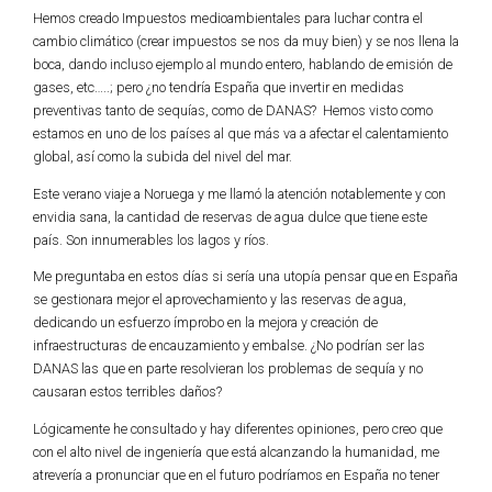
Hemos creado Impuestos medioambientales para luchar contra el
cambio climático (crear impuestos se nos da muy bien) y se nos llena la
boca, dando incluso ejemplo al mundo entero, hablando de emisión de
gases, etc…..; pero ¿no tendría España que invertir en medidas
preventivas tanto de sequías, como de DANAS? Hemos visto como
estamos en uno de los países al que más va a afectar el calentamiento
global, así como la subida del nivel del mar.
Este verano viaje a Noruega y me llamó la atención notablemente y con
envidia sana, la cantidad de reservas de agua dulce que tiene este
país. Son innumerables los lagos y ríos.
Me preguntaba en estos días si sería una utopía pensar que en España
se gestionara mejor el aprovechamiento y las reservas de agua,
dedicando un esfuerzo ímprobo en la mejora y creación de
infraestructuras de encauzamiento y embalse. ¿No podrían ser las
DANAS las que en parte resolvieran los problemas de sequía y no
causaran estos terribles daños?
Lógicamente he consultado y hay diferentes opiniones, pero creo que
con el alto nivel de ingeniería que está alcanzando la humanidad, me
atrevería a pronunciar que en el futuro podríamos en España no tener