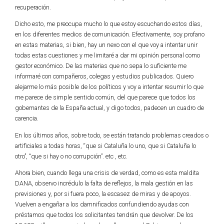
recuperación.
Dicho esto, me preocupa mucho lo que estoy escuchando estos días,
en los diferentes medios de comunicación. Efectivamente, soy profano
en estas materias, si bien, hay un nexo con el que voy a intentar unir
todas estas cuestiones y me limitaré a dar mi opinión personal como
gestor económico. De las materias que no sepa lo suficiente me
informaré con compañeros, colegas y estudios publicados. Quiero
alejarme lo más posible de los políticos y voy a intentar resumir lo que
me parece de simple sentido común, del que parece que todos los
gobernantes de la España actual, y digo todos, padecen un cuadro de
carencia.
En los últimos años, sobre todo, se están tratando problemas creados o
artificiales a todas horas, “que si Cataluña lo uno, que si Cataluña lo
otro”, “que si hay o no corrupción”. etc , etc.
Ahora bien, cuando llega una crisis de verdad, como es esta maldita
DANA, observo incrédulo la falta de reflejos, la mala gestión en las
previsiones y, por si fuera poco, la escasez de miras y de apoyos.
Vuelven a engañar a los damnificados confundiendo ayudas con
préstamos que todos los solicitantes tendrán que devolver. De los