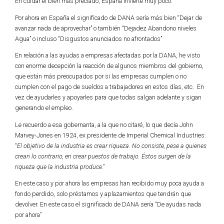
En cuidar el bien más preciado, España invierte muy poco.
Por ahora en España el significado de DANA sería más bien “Dejar de
avanzar nada de aprovechar” o también “Dejadez Abandono niveles
Agua” o incluso “Disgustos anunciados no afrontados”
En relación a las ayudas a empresas afectadas por la DANA, he visto
con enorme decepción la reacción de algunos miembros del gobierno,
que están más preocupados por si las empresas cumplen o no
cumplen con el pago de sueldos a trabajadores en estos días, etc. En
vez de ayudarles y apoyarles para que todas salgan adelante y sigan
generando el empleo.
Le recuerdo a esa gobernanta, a la que no citaré, lo que decía John
Marvey-Jones en 1924, ex presidente de Imperial Chemical Industries:
“
El objetivo de la industria es crear riqueza. No consiste, pese a quienes
crean lo contrario, en crear puestos de trabajo. Éstos surgen de la
riqueza que la industria produce
.”
En este caso y por ahora las empresas han recibido muy poca ayuda a
fondo perdido, solo préstamos y aplazamientos que tendrán que
devolver. En este caso el significado de DANA sería “De ayudas nada
por ahora”