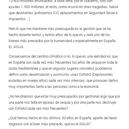
10.600 millones anunciados, a boca llena, por el Gobierno, solo son
ayudas 1.500 millones, el resto, como ocurrió en otras tragedias, habrá
que devolverlas (préstamos ICO, aplazamientos en Seguridad Social e
impuestos….)
Pero lo que me mantiene más preocupado es la gestión que se ha
hecho durante tantos y tantos años de lo que es y será uno de los
bienes más preciados por la humanidad y especialmente en España:
EL AGUA.
Consecuencia del cambio climático o no, lo que es una realidad es que
en España son cada vez más frecuentes los años de sequía en toda la
costa mediterránea y que en algunos lugares concretos podríamos
definir como desertización y asimismo, unas DANAS (Depresiones
aisladas en niveles altos) cada vez más intensas, que provocan daños
muy importantes tanto a las personas como a la economía.
¿No tendríamos que estar muy preocupados por gestionar algo que por
una parte nos falta en épocas de sequía y por otra parte nos destruye
con DANAS cada vez más frecuentes?
¿Qué hemos hecho en los últimos 50 años en España, aparte de hacer
negocios con el bien más preciado, que es el AGUA?