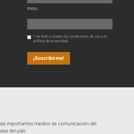
EMAIL
* He leído y acepto las condiciones de uso y la
política de privacidad.
 más importantes medios de comunicación del
las del país.