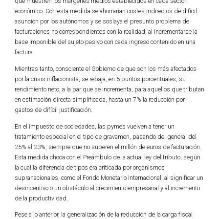
que muestren los márgenes medios establecidos en cada sector
económico. Con esta medida se ahorrarían costes indirectos de difícil
asunción por los autónomos y se soslaya el presunto problema de
facturaciones no correspondientes con la realidad, al incrementarse la
base imponible del sujeto pasivo con cada ingreso contenido en una
factura.
Mientras tanto, consciente el Gobierno de que son los más afectados
por la crisis inflacionista, se rebaja, en 5 puntos porcentuales, su
rendimiento neto, a la par que se incrementa, para aquellos que tributan
en estimación directa simplificada, hasta un 7% la reducción por
gastos de difícil justificación.
En el impuesto de sociedades, las pymes vuelven a tener un
tratamiento especial en el tipo de gravamen, pasando del general del
25% al 23%, siempre que no superen el millón de euros de facturación.
Esta medida choca con el Preámbulo de la actual ley del tributo, según
la cual la diferencia de tipos era criticada por organismos
supranacionales, como el Fondo Monetario Internacional, al significar un
desincentivo o un obstáculo al crecimiento empresarial y al incremento
de la productividad.
Pese a lo anterior, la generalización de la reducción de la carga fiscal