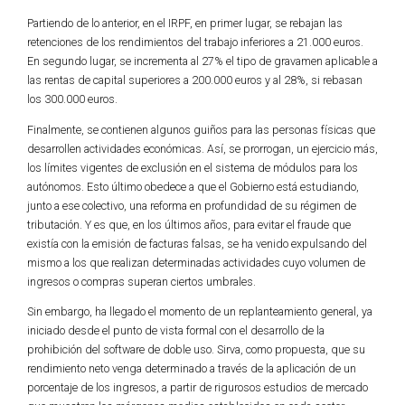
Partiendo de lo anterior, en el IRPF, en primer lugar, se rebajan las
retenciones de los rendimientos del trabajo inferiores a 21.000 euros.
En segundo lugar, se incrementa al 27% el tipo de gravamen aplicable a
las rentas de capital superiores a 200.000 euros y al 28%, si rebasan
los 300.000 euros.
Finalmente, se contienen algunos guiños para las personas físicas que
desarrollen actividades económicas. Así, se prorrogan, un ejercicio más,
los límites vigentes de exclusión en el sistema de módulos para los
autónomos. Esto último obedece a que el Gobierno está estudiando,
junto a ese colectivo, una reforma en profundidad de su régimen de
tributación. Y es que, en los últimos años, para evitar el fraude que
existía con la emisión de facturas falsas, se ha venido expulsando del
mismo a los que realizan determinadas actividades cuyo volumen de
ingresos o compras superan ciertos umbrales.
Sin embargo, ha llegado el momento de un replanteamiento general, ya
iniciado desde el punto de vista formal con el desarrollo de la
prohibición del software de doble uso. Sirva, como propuesta, que su
rendimiento neto venga determinado a través de la aplicación de un
porcentaje de los ingresos, a partir de rigurosos estudios de mercado