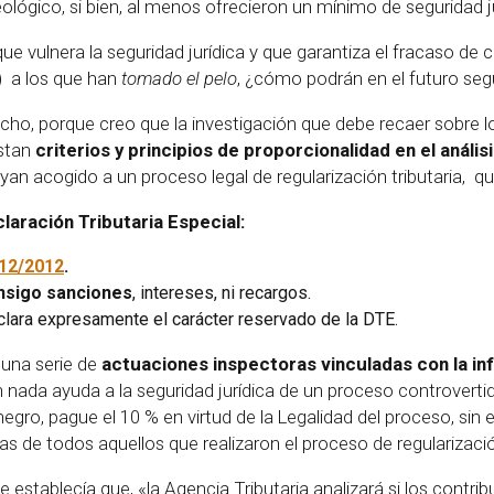
eológico, si bien, al menos ofrecieron un mínimo de seguridad ju
 vulnera la seguridad jurídica y que garantiza el fracaso de cu
)) a los que han
tomado el pelo
, ¿cómo podrán en el futuro seg
echo, porque creo que la investigación que debe recaer sobre l
istan
criterios y principios de proporcionalidad en el análi
yan acogido a un proceso legal de regularización tributaria, qu
laración Tributaria Especial:
12/2012
.
onsigo sanciones
, intereses, ni recargos.
clara expresamente el carácter reservado de la DTE.
 una serie de
actuaciones inspectoras vinculadas con la in
da ayuda a la seguridad jurídica de un proceso controvertido 
 negro, pague el 10 % en virtud de la Legalidad del proceso, s
s de todos aquellos que realizaron el proceso de regularizaci
se establecía que, «la Agencia Tributaria analizará si los cont