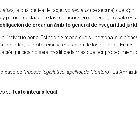
curitas
, la cual deriva del adjetivo
securus
(de secura) que signi
primer regulador de las relaciones en sociedad, no sólo estab
obligación de crear un ámbito general de «seguridad juríd
ada al individuo por el Estado de modo que su persona, sus bien
r la sociedad, la protección y reparación de los mismos. En re
uación jurídica no será modificada más que por procedimientos
o caso de “
fracaso legislativo, apellidado Montoro
”: La Amnist
ico su
texto íntegro legal
: