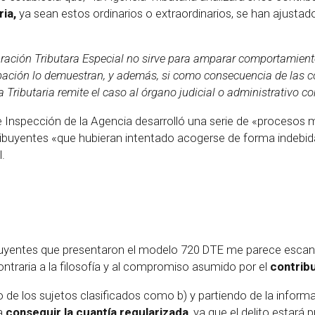
ria,
ya sean estos ordinarios o extraordinarios, se han ajustado
ración Tributara Especial no sirve para amparar comportamientos
obación lo de​​muestran, y además, si como consecuencia de la
ia Tributaria remite el caso al órgano judicial o administrativo c
Inspección de la Agencia desarrolló una serie de «procesos ma
ribuyentes «que hubieran intentado acogerse de forma indebida
.
buyentes que presentaron el modelo 720 DTE me parece escanda
ontraria a la filosofía y al compromiso asumido por el
contribu
do de los sujetos clasificados como b) y partiendo de la informa
ra
conseguir la cuantía regularizada
, ya que el delito estará