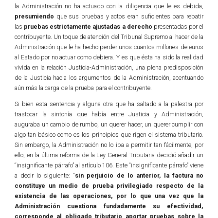
la Administración no ha actuado con la diligencia que le es debida,
presumiendo
que sus pruebas y actos eran suficientes para rebatir
las
pruebas estrictamente ajustadas a derecho
presentadas por el
contribuyente. Un toque de atención del Tribunal Supremo al hacer de la
Administración que le ha hecho perder unos cuantos millones de euros
al Estado por no actuar como debiera. Y es que ésta ha sido la realidad
vivida en la relación Justicia-Administración, una plena predisposición
de la Justicia hacia los argumentos de la Administración, acentuando
aún más la carga de la prueba para el contribuyente.
Si bien esta sentencia y alguna otra que ha saltado a la palestra por
trastocar la sintonía que había entre Justicia y Administración,
auguraba un cambio de rumbo, un querer hacer, un querer cumplir con
algo tan básico como es los principios que rigen el sistema tributario.
Sin embargo, la Administración no lo iba a permitir tan fácilmente, por
ello, en la última reforma de la Ley General Tributaria decidió añadir un
“insignificante párrafo” al artículo 106. Este “insignificante párrafo” viene
a decir lo siguiente: “
sin perjuicio de lo anterior, la factura no
constituye un medio de prueba privilegiado respecto de la
existencia de las operaciones, por lo que una vez que la
Administración cuestiona fundadamente su efectividad,
corresponde al obligado tributario aportar pruebas sobre la