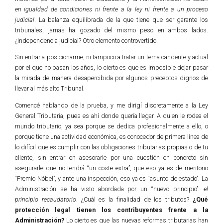
en igualdad de condiciones ni frente a la ley ni frente a un proceso
judicial
. La balanza equilibrada de la que tiene que ser garante los
tribunales, jamás ha gozado del mismo peso en ambos lados.
¿Independencia judicial? Otro elemento controvertido.
Sin entrar a posicionarme, ni tampoco a tratar un tema candente y actual
por el que no pasan los años, lo cierto es que es imposible dejar pasar
la mirada de manera desapercibida por algunos preceptos dignos de
llevar al más alto Tribunal.
Comencé hablando de la prueba, y me dirigí discretamente a la Ley
General Tributaria, pues es ahí donde quería llegar. A quien le rodea el
mundo tributario, ya sea porque se dedica profesionalmente a ello, o
porque tiene una actividad económica, es conocedor de primera línea de
lo difícil que es cumplir con las obligaciones tributarias propias o de tu
cliente, sin entrar en asesorarle por una cuestión en concreto sin
asegurarle que no tendrá “un coste extra”, que eso ya es de meritorio
“Premio Nóbel”, y ante una inspección, eso ya es “asunto de estado”. La
Administración se ha visto abordada por un “nuevo principio”:
el
principio recaudatorio
. ¿Cuál es la finalidad de los tributos?
¿Qué
protección legal tienen los contribuyentes frente a la
Administración?
Lo cierto es que las nuevas reformas tributarias han