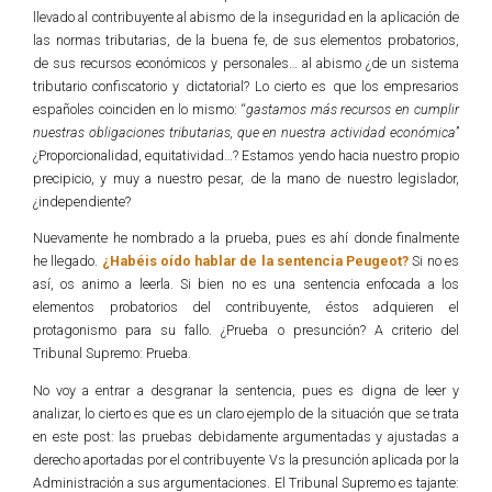
llevado al contribuyente al abismo de la inseguridad en la aplicación de
las normas tributarias, de la buena fe, de sus elementos probatorios,
de sus recursos económicos y personales… al abismo ¿de un sistema
tributario confiscatorio y dictatorial? Lo cierto es que los empresarios
españoles coinciden en lo mismo: “
gastamos más recursos en cumplir
nuestras obligaciones tributarias, que en nuestra actividad económica
”
¿Proporcionalidad, equitatividad…? Estamos yendo hacia nuestro propio
precipicio, y muy a nuestro pesar, de la mano de nuestro legislador,
¿independiente?
Nuevamente he nombrado a la prueba, pues es ahí donde finalmente
he llegado.
¿Habéis oído hablar de la sentencia Peugeot?
Si no es
así, os animo a leerla. Si bien no es una sentencia enfocada a los
elementos probatorios del contribuyente, éstos adquieren el
protagonismo para su fallo. ¿Prueba o presunción? A criterio del
Tribunal Supremo: Prueba.
No voy a entrar a desgranar la sentencia, pues es digna de leer y
analizar, lo cierto es que es un claro ejemplo de la situación que se trata
en este post: las pruebas debidamente argumentadas y ajustadas a
derecho aportadas por el contribuyente Vs la presunción aplicada por la
Administración a sus argumentaciones. El Tribunal Supremo es tajante: