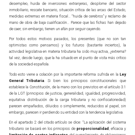
desempleo, huida de inversiones extranjeras, desplome del sector
inmobiliario, rescate bancario, situación crítica de las arcas del Estado,
medidas extremas en materia fiscal… “huida de cerebros” y reclamo de
mano de obra de baja cualificación… Parece que las fichas han dejado
de caer, sin embargo, tienen un afán por seguir cayendo.
Por todos estos motivos pasados, los presentes (que no son tan
optimistas como pensamos) y los futuros (bastante inciertos), la
actividad legislativa en materia tributaria ha sido muy activa, ¿extrema?
tal vez, desde luego, que la ha situado en el punto de vista más crítico
de la sociedad española.
Todo esto viene a colación por la importante reforma sufrida en la
Ley
General Tributaria
. Si bien los principios constitucionales que
establece la Constitución, de la mano con los previstos en el artículo 3.1
de la LGT (principios de justicia, generalidad, igualdad, progresividad,
equitativa distribución de la carga tributaria y no confiscatoriedad)
parecen empañados, diluidos o simplemente, reducidos al papel, sin
embargo, parecen ir perdiendo su entidad con la tendencia legislativa.
En el apartado 2 del citado artículo se dice: “La aplicación del sistema
tributario se basará en los principios de
proporcionalidad
, eficacia y
limitación de costes indirectos
del cumplimiento de obligaciones