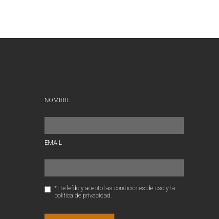
NOMBRE
EMAIL
* He leído y acepto las condiciones de uso y la
política de privacidad.