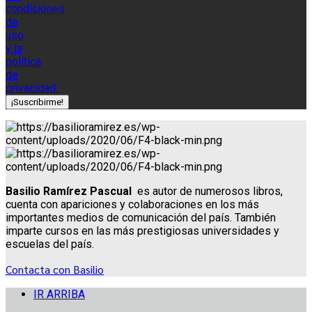
condiciones
de
uso
y la
política
de
privacidad.
Basilio Ramírez Pascual
es autor de numerosos libros,
cuenta con apariciones y colaboraciones en los más
importantes medios de comunicación del país. También
imparte cursos en las más prestigiosas universidades y
escuelas del país.
Contacta con Basilio
IR ARRIBA