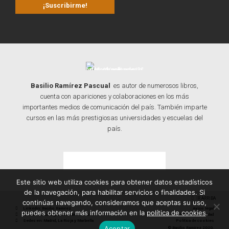
Basilio Ramírez Pascual
es autor de numerosos libros,
cuenta con apariciones y colaboraciones en los más
importantes medios de comunicación del país. También imparte
cursos en las más prestigiosas universidades y escuelas del
país.
Contacta con Basilio
Este sitio web utiliza cookies para obtener datos estadísticos
de la navegación, para habilitar servicios o finalidades. Si
IR ARRIBA
continúas navegando, consideramos que aceptas su uso,
Linkedin: Basilio Ramírez
Aviso legal
puedes obtener más información en la
política de cookies
.
Correo: basilio@basilioramirez.es
Política de privacidad
Sedes en: Madrid, La Rioja y Marbella
Política de cookies
Aceptar
© Basilio Ramírez 2020.