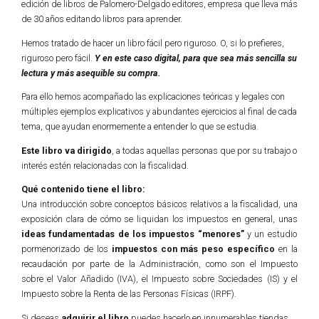
edición de libros de Palomero-Delgado editores, empresa que lleva más
de 30 años editando libros para aprender.
Hemos tratado de hacer un libro fácil pero riguroso. O, si lo prefieres,
riguroso pero fácil.
Y en este caso digital, para que sea más sencilla su
lectura y más asequible su compra.
Para ello hemos acompañado las explicaciones teóricas y legales con
múltiples ejemplos explicativos y abundantes ejercicios al final de cada
tema, que ayudan enormemente a entender lo que se estudia.
Este libro va dirigido
, a todas aquellas personas que por su trabajo o
interés estén relacionadas con la fiscalidad.
Qué contenido tiene el libro:
Una introducción sobre conceptos básicos relativos a la fiscalidad, una
exposición clara de cómo se liquidan los impuestos en general, unas
ideas fundamentadas de los impuestos “menores”
y un estudio
pormenorizado de los
impuestos con más peso específico
en la
recaudación por parte de la Administración, como son el Impuesto
sobre el Valor Añadido (IVA), el Impuesto sobre Sociedades (IS) y el
Impuesto sobre la Renta de las Personas Físicas (IRPF).
Si deseas
adquirir el libro
puedes hacerlo en innumerables tiendas