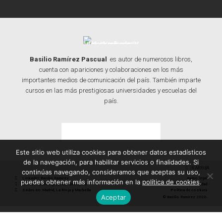
Basilio Ramírez Pascual
es autor de numerosos libros,
cuenta con apariciones y colaboraciones en los más
importantes medios de comunicación del país. También imparte
cursos en las más prestigiosas universidades y escuelas del
país.
Contacta con Basilio
Este sitio web utiliza cookies para obtener datos estadísticos
de la navegación, para habilitar servicios o finalidades. Si
IR ARRIBA
continúas navegando, consideramos que aceptas su uso,
Linkedin: Basilio Ramírez
Aviso legal
puedes obtener más información en la
política de cookies
.
Correo: basilio@basilioramirez.es
Política de privacidad
Sedes en: Madrid, La Rioja y Marbella
Política de cookies
Aceptar
© Basilio Ramírez 2020.